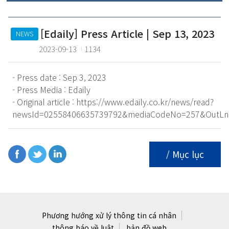
[Edaily] Press Article | Sep 13, 2023
NEWS
2023-09-13
1134
- Press date : Sep 3, 2023
- Press Media : Edaily
- Original article : https://www.edaily.co.kr/news/read?
newsId=02558406635739792&mediaCodeNo=257&OutLn
/ Mục lục
Phương hướng xử lý thông tin cá nhân
thông báo về luật
bản đồ web